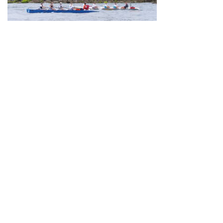
Neve
| Propulsé par
WordPress