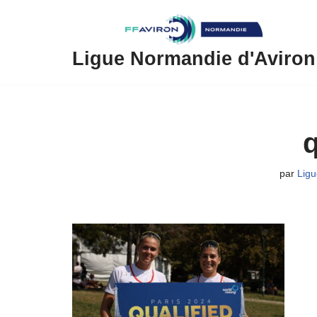
Aller
au
Ligue Normandie d'Aviron
contenu
q
par
Ligu