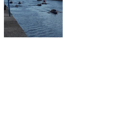
Neve
| Propulsé par
WordPress