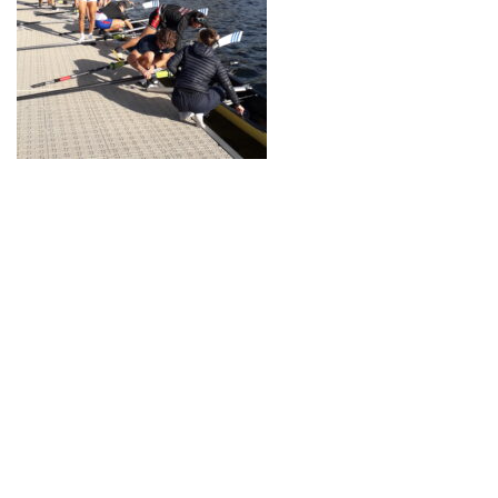
Neve
| Propulsé par
WordPress