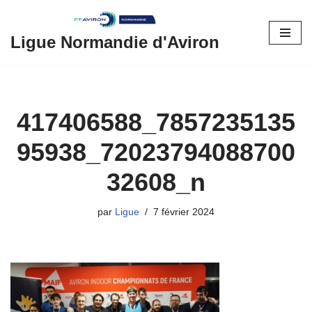
Aller
Ligue Normandie d'Aviron
au
contenu
417406588_7857235135
95938_72023794088700
32608_n
par
Ligue
7 février 2024