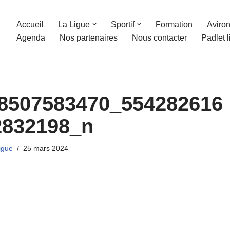
Accueil
La Ligue
Sportif
Formation
Aviron
Agenda
Nos partenaires
Nous contacter
Padlet 
8507583470_554282616
2832198_n
igue
25 mars 2024