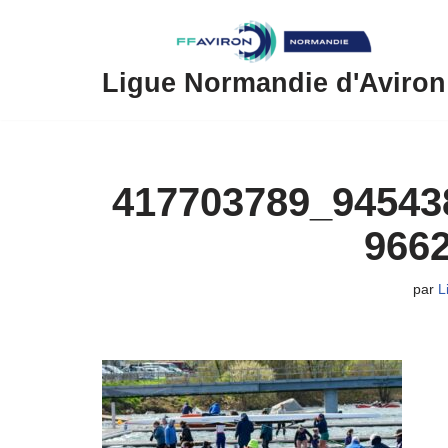
Aller
au
Ligue Normandie d'Aviron
contenu
417703789_94543
966
par
L