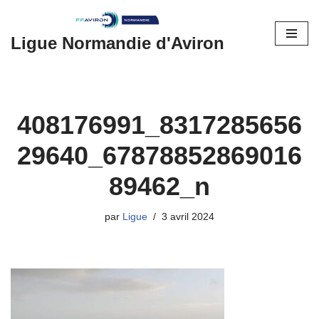
Aller
Ligue Normandie d'Aviron
au
contenu
408176991_8317285656
29640_67878852869016
89462_n
par
Ligue
3 avril 2024