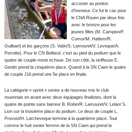
accoster au ponton
d’honneur. Ce fut le cas pour
le CNA Rouen par deux fois
avec le bronze pour les
jeunes filles (M. Campion/F.
Comor/M. Hattem/R.
Guilbart) et les garçons (S. Vatin/S. Lamouret/V. Leveque/A.
Perrotte). Pour le CN Belbeuf, c’est au pied du podium que le
quatre de couple mixte échoue. De son côté, la skiffeuse E.
Gentin prend la cinquième place. Quand à la SN Caen le quatre
de couple J16 prend une 5e place en finale.
La catégorie « sprint » senior a de nouveau mis le club
rouennais en avant avec deux équipages finalistes, dont la
quatre de pointe sans barreur B. Robin/R. Lamouret/V. Lelan/ S.
Lion sur la troisiéme place du podium. Le deux de couple L.
Pruvost/H. Larcheveque termine à la quatrième place. Tout
comme le huit senior femme de la SN Caen qui prend la