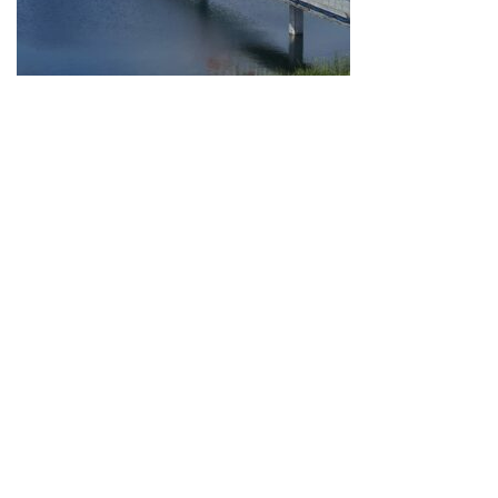
Neve
| Propulsé par
WordPress