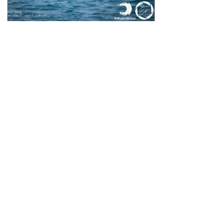
Neve
| Propulsé par
WordPress