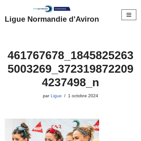
Aller
Ligue Normandie d'Aviron
au
contenu
461767678_1845825263
5003269_372319872209
4237498_n
par
Ligue
1 octobre 2024