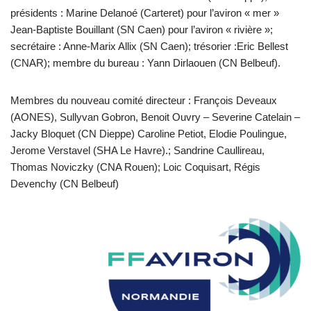
présidents : Marine Delanoé (Carteret) pour l’aviron « mer »
Jean-Baptiste Bouillant (SN Caen) pour l’aviron « rivière »;
secrétaire : Anne-Marix Allix (SN Caen); trésorier :Eric Bellest
(CNAR); membre du bureau : Yann Dirlaouen (CN Belbeuf).
Membres du nouveau comité directeur : François Deveaux
(AONES), Sullyvan Gobron, Benoit Ouvry – Severine Catelain –
Jacky Bloquet (CN Dieppe) Caroline Petiot, Elodie Poulingue,
Jerome Verstavel (SHA Le Havre).; Sandrine Caullireau,
Thomas Noviczky (CNA Rouen); Loic Coquisart, Régis
Devenchy (CN Belbeuf)