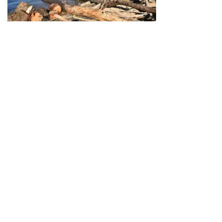
Neve
| Propulsé par
WordPress