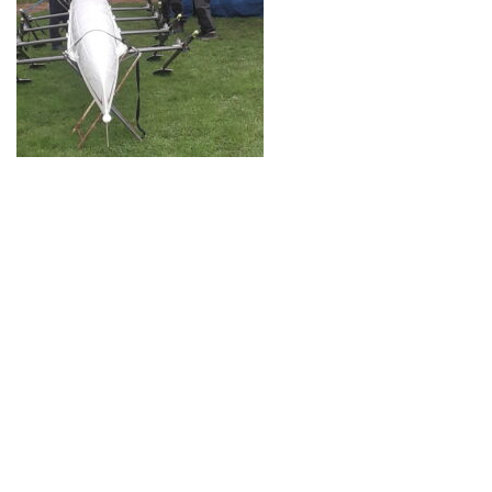
Neve
| Propulsé par
WordPress