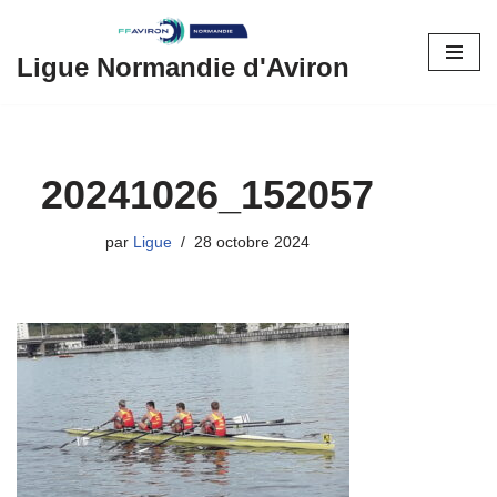
Aller
Ligue Normandie d'Aviron
au
contenu
20241026_152057
par
Ligue
28 octobre 2024