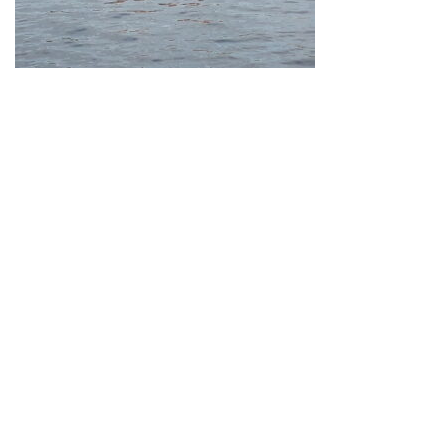
Neve
| Propulsé par
WordPress