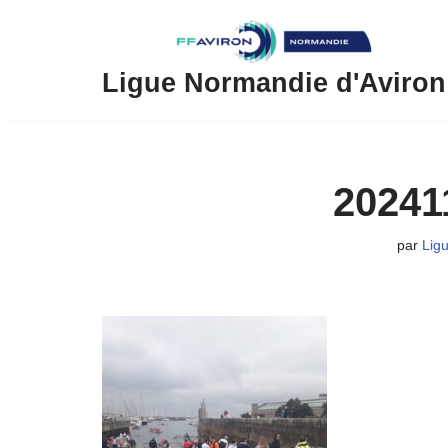
Aller
au
Ligue Normandie d'Aviron
contenu
20241
par
Lig