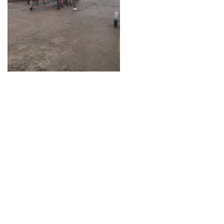
Neve
| Propulsé par
WordPress