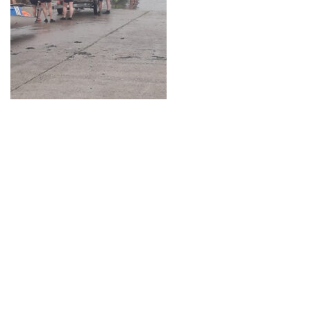
Neve
| Propulsé par
WordPress