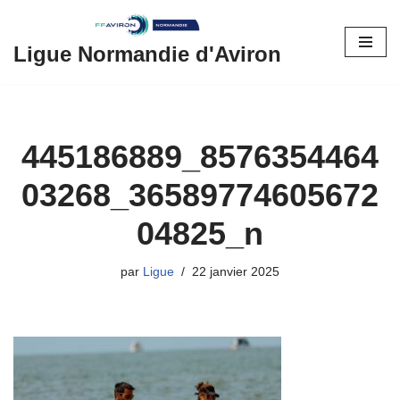
Aller
Ligue Normandie d'Aviron
au
contenu
445186889_8576354464
03268_36589774605672
04825_n
par
Ligue
22 janvier 2025