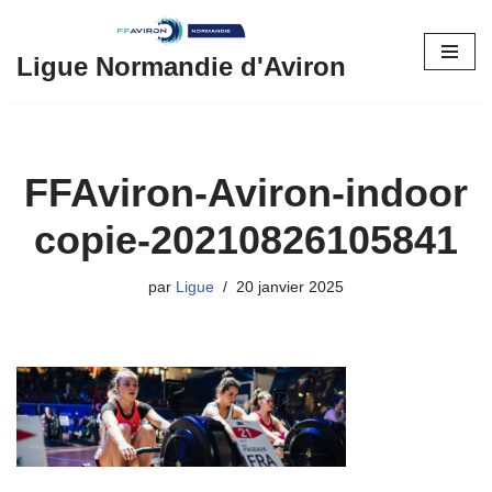
Aller
Ligue Normandie d'Aviron
au
contenu
FFAviron-Aviron-indoor
copie-20210826105841
par
Ligue
20 janvier 2025