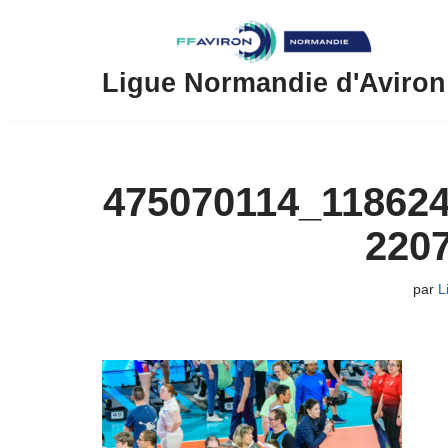
Aller
au
Ligue Normandie d'Aviron
contenu
475070114_11862
220
par
L