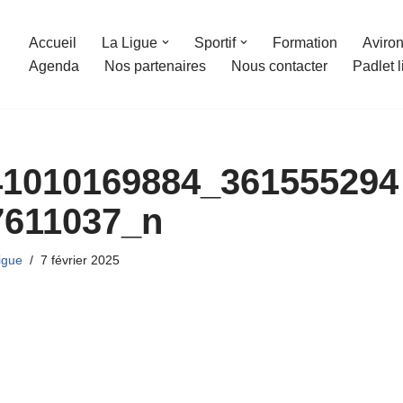
Accueil
La Ligue
Sportif
Formation
Aviron
Agenda
Nos partenaires
Nous contacter
Padlet 
41010169884_361555294
7611037_n
igue
7 février 2025