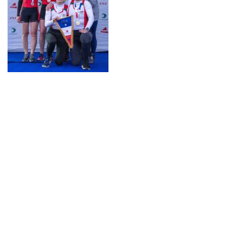
Neve
| Propulsé par
WordPress