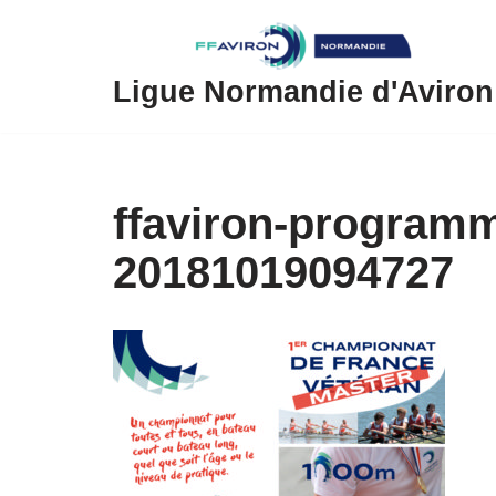
Aller
au
Ligue Normandie d'Aviron
contenu
ffaviron-program
20181019094727