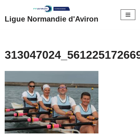
Aller
Ligue Normandie d'Aviron
au
contenu
313047024_56122517266