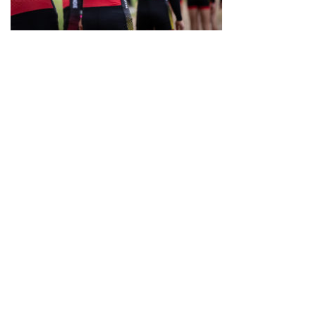
Neve
| Propulsé par
WordPress