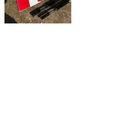
Neve
| Propulsé par
WordPress