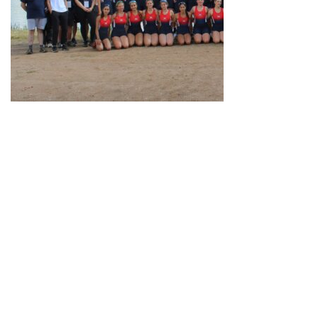
Neve
| Propulsé par
WordPress