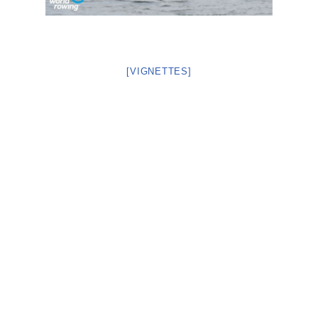
[VIGNETTES]
Neve
| Propulsé par
WordPress