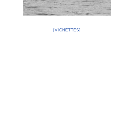
[VIGNETTES]
Neve
| Propulsé par
WordPress