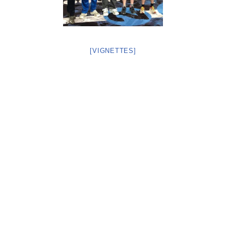
[VIGNETTES]
Neve
| Propulsé par
WordPress