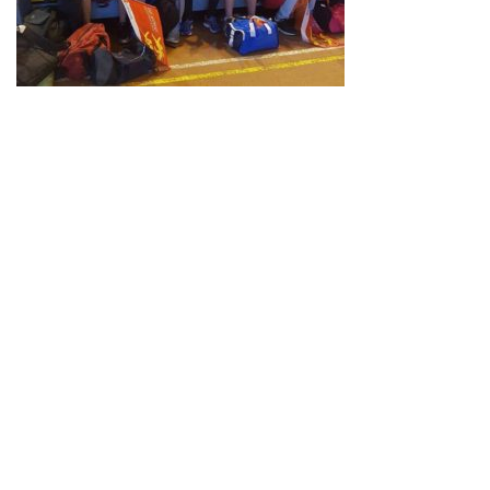
Neve
| Propulsé par
WordPress