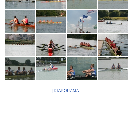
[DIAPORAMA]
Neve
| Propulsé par
WordPress