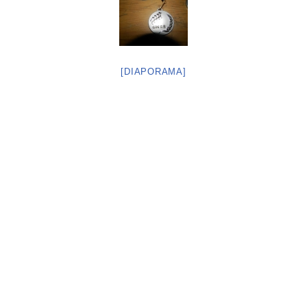
[DIAPORAMA]
Neve
| Propulsé par
WordPress