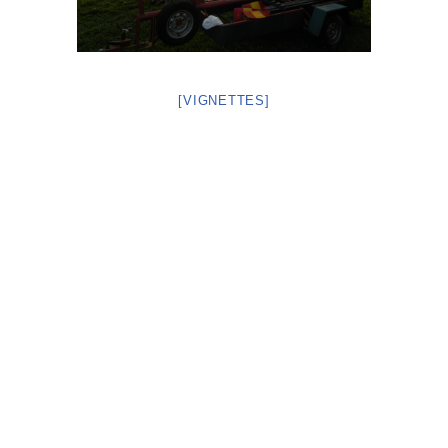
[VIGNETTES]
Neve
| Propulsé par
WordPress