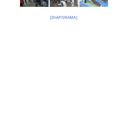
[DIAPORAMA]
Neve
| Propulsé par
WordPress