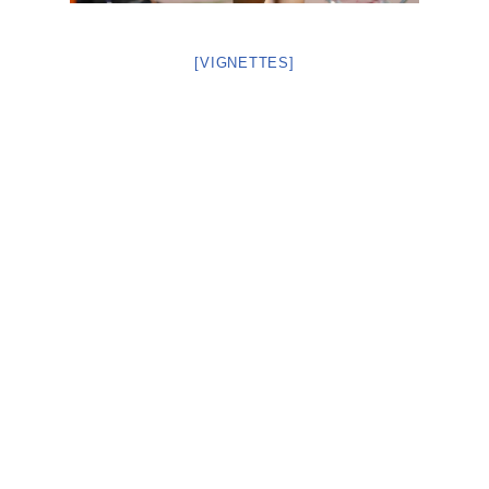
[VIGNETTES]
Neve
| Propulsé par
WordPress