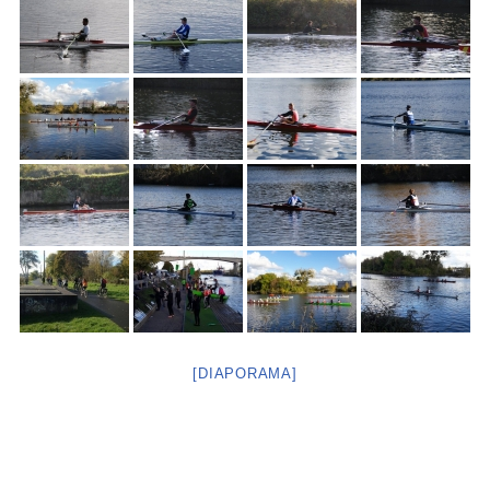
[DIAPORAMA]
Neve
| Propulsé par
WordPress