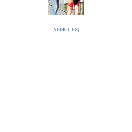
[VIGNETTES]
Neve
| Propulsé par
WordPress