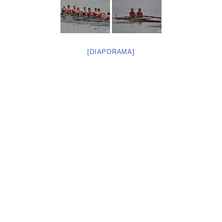
[DIAPORAMA]
Neve
| Propulsé par
WordPress