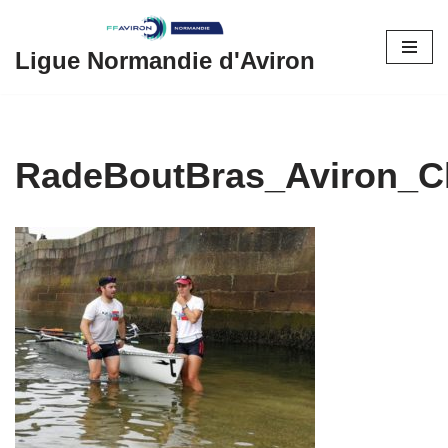
Aller
Ligue Normandie d'Aviron
au
contenu
RadeBoutBras_Aviron_C