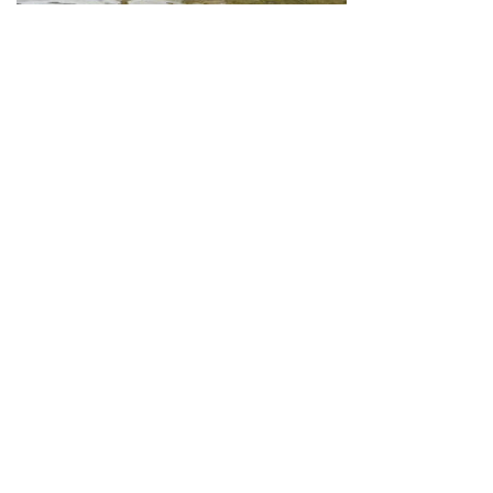
Neve
| Propulsé par
WordPress