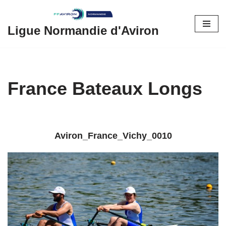
Aller
Ligue Normandie d'Aviron
au
contenu
France Bateaux Longs
Aviron_France_Vichy_0010