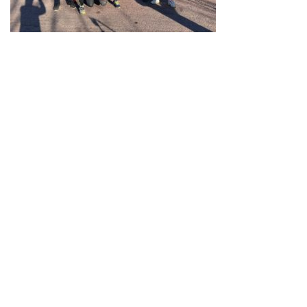
Neve
| Propulsé par
WordPress