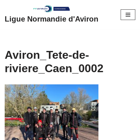
Aller
Ligue Normandie d'Aviron
au
contenu
Aviron_Tete-de-
riviere_Caen_0002