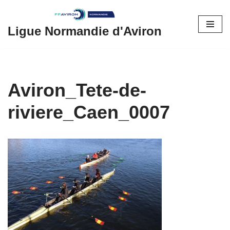
Aller
Ligue Normandie d'Aviron
au
contenu
Aviron_Tete-de-
riviere_Caen_0007