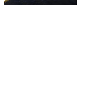
Neve
| Propulsé par
WordPress