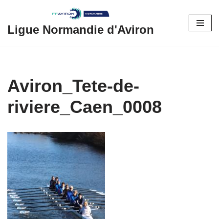
Aller
Ligue Normandie d'Aviron
au
contenu
Aviron_Tete-de-
riviere_Caen_0008