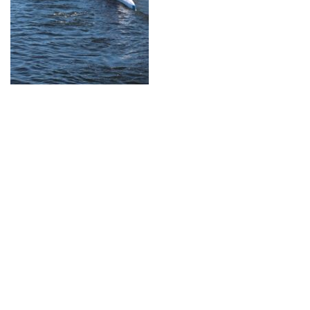
Neve
| Propulsé par
WordPress