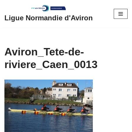
Aller
Ligue Normandie d'Aviron
au
contenu
Aviron_Tete-de-
riviere_Caen_0013