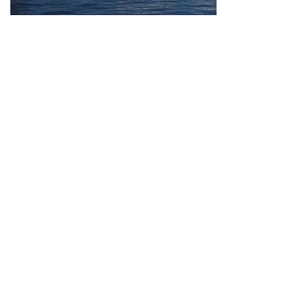
Neve
| Propulsé par
WordPress