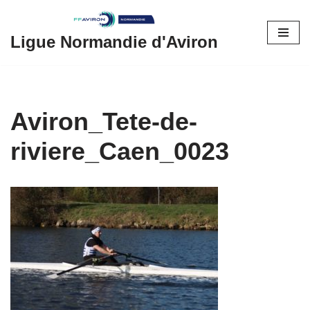
Aller
Ligue Normandie d'Aviron
au
contenu
Aviron_Tete-de-
riviere_Caen_0023