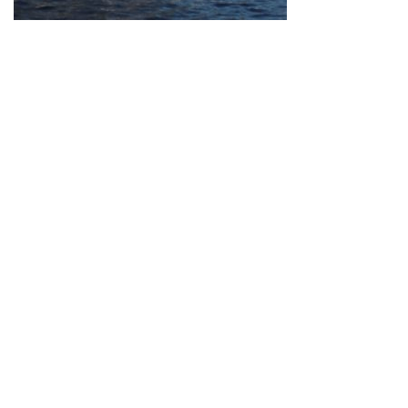
Neve
| Propulsé par
WordPress