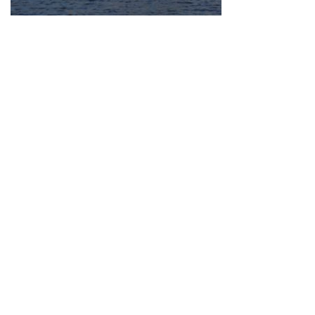
Neve
| Propulsé par
WordPress