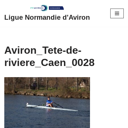
Aller
Ligue Normandie d'Aviron
au
contenu
Aviron_Tete-de-
riviere_Caen_0028