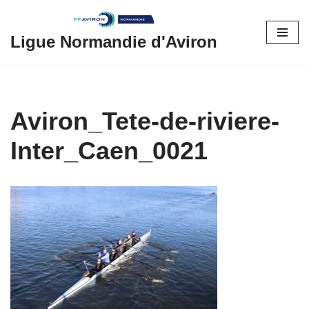
Aller
Ligue Normandie d'Aviron
au
contenu
Aviron_Tete-de-riviere-
Inter_Caen_0021