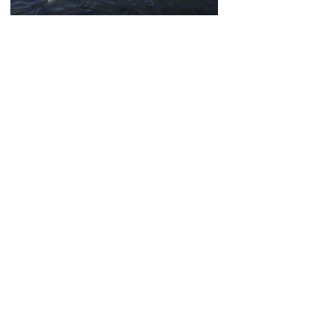
Neve
| Propulsé par
WordPress