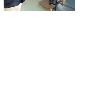
Neve
| Propulsé par
WordPress