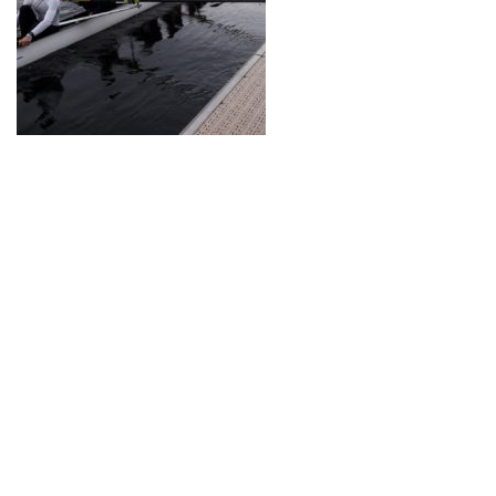
Neve
| Propulsé par
WordPress